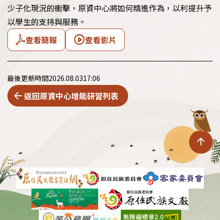
少子化現況的衝擊，原資中心將如何精進作為，以利提升予
以學生的支持與服務。
查看簡報
查看影片
最後更新時間
2026.08.03
17:06
返回原資中心增能研習列表
回
:::
到
頁
面
上
方