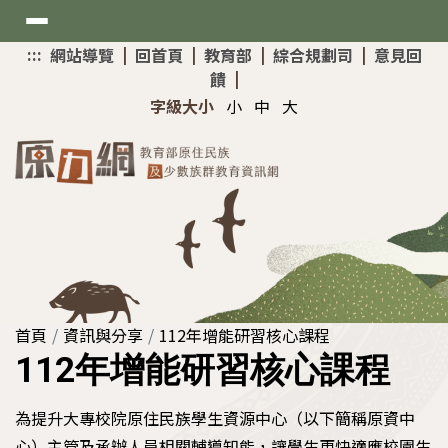
選
:::
上
網站導覽
|
回首頁
|
教育部
|
綜合規劃司
|
意見回
單
方
饋
|
快
新聞與公告
字級大小
小
中
大
速
導
最新消息
覽
考試與招生
網站介紹
原住民專班
資訊與分享
大學入學升學網
首頁
原資中心增能研習
資訊與分享
112年增能研習核心課程
:::
112年增能研習核心課程
技專校院招生策略委員會
助學與獎勵
教育部MATA獎得獎作品
為提升大專校院原住民族學生資源中心（以下簡稱原資中
Mataisah•原住民原夢計畫
國家考試
心）主管及承辦人員相關輔導知能，讓學生更快適應校園生