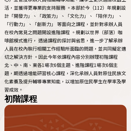
原資中心申請專區
人才與就業
活，並獲得更專業的支持服務 。本部於今（112）年規劃設
教育部圓夢助學網
計「開發力」、「政策力」、「文化力」、「陪伴力」 、
原民會人力資源網
區域原住民族學生資源中心
「行動力」、「創新力」 等面向之課程，並針對承辦人員
原民會大專校院獎助學金
政策與計畫
在校內常見之問題開設進階課程 。規劃以世界（部落）咖
政府機關就業資訊
原住民學生休退學輔導參考機制
啡館模式進行， 透過課程的探討與省思，進一步了解承辦
推動概況
原住民族專門人才獎勵金申請平臺
人員在校內執行相關工作經驗所面臨的問題，並共同擬定適
民間機構就業資訊
資源分享
切之解決方針 。因此今年依課程內容分別辦理初階課程
法規
青年百億海外圓夢基金計畫
北、中、南、東各1場次6個主題、進階課程1場次6個主
其他資訊
題，期透過增能研習核心課程，深化承辦人員對原住民族文
原民會重要出版品
政策
化素養及提升輔導專業知能，以增加原住民學生在學率及學
習成效。
原住民族歷史事件教學資源
初階課程
計畫
原住民族與多元文化教育案例教學實例
統計資料
原住民族政治受難者口述歷史繪本