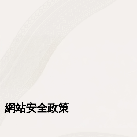
原資中心申請專區
人才與就業
教育部圓夢助學網
原民會人力資源網
區域原住民族學生資源中心
原民會大專校院獎助學金
政策與計畫
政府機關就業資訊
原住民學生休退學輔導參考機制
推動概況
原住民族專門人才獎勵金申請平臺
民間機構就業資訊
資源分享
法規
青年百億海外圓夢基金計畫
其他資訊
原民會重要出版品
政策
原住民族歷史事件教學資源
計畫
:::
網站安全政策
原住民族與多元文化教育案例教學實例
統計資料
原住民族政治受難者口述歷史繪本