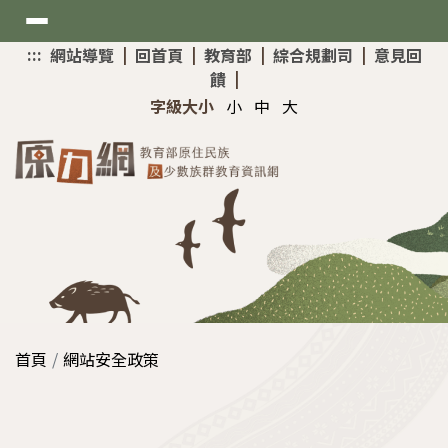
選
:::
上
網站導覽
|
回首頁
|
教育部
|
綜合規劃司
|
意見回
單
方
饋
|
快
新聞與公告
字級大小
小
中
大
速
導
最新消息
覽
考試與招生
網站介紹
原住民專班
資訊與分享
大學入學升學網
原資中心增能研習
首頁
網站安全政策
技專校院招生策略委員會
助學與獎勵
教育部MATA獎得獎作品
Mataisah•原住民原夢計畫
國家考試