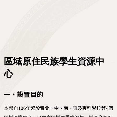
原資中心申請專區
人才與就業
教育部圓夢助學網
原民會人力資源網
區域原住民族學生資源中心
原民會大專校院獎助學金
政策與計畫
政府機關就業資訊
原住民學生休退學輔導參考機制
推動概況
原住民族專門人才獎勵金申請平臺
民間機構就業資訊
資源分享
法規
青年百億海外圓夢基金計畫
:::
區域原住民族學生資源中
其他資訊
原民會重要出版品
政策
心
原住民族歷史事件教學資源
計畫
一、設置目的
原住民族與多元文化教育案例教學實例
統計資料
本部自106年起設置北、中、南、東及專科學校等4個
原住民族政治受難者口述歷史繪本