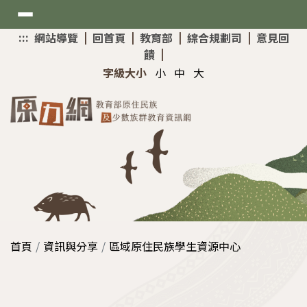
選
:::
上
網站導覽
|
回首頁
|
教育部
|
綜合規劃司
|
意見回
單
方
饋
|
快
新聞與公告
字級大小
小
中
大
速
導
最新消息
覽
考試與招生
網站介紹
原住民專班
資訊與分享
大學入學升學網
原資中心增能研習
首頁
資訊與分享
區域原住民族學生資源中心
技專校院招生策略委員會
助學與獎勵
教育部MATA獎得獎作品
Mataisah•原住民原夢計畫
國家考試