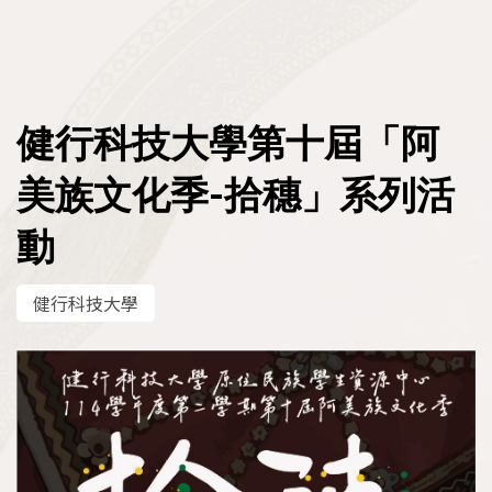
原資中心申請專區
人才與就業
教育部圓夢助學網
原民會人力資源網
區域原住民族學生資源中心
原民會大專校院獎助學金
政策與計畫
:::
健行科技大學第十屆「阿
政府機關就業資訊
原住民學生休退學輔導參考機制
推動概況
原住民族專門人才獎勵金申請平臺
美族文化季-拾穗」系列活
民間機構就業資訊
資源分享
法規
動
青年百億海外圓夢基金計畫
其他資訊
原民會重要出版品
政策
健行科技大學
原住民族歷史事件教學資源
計畫
原住民族與多元文化教育案例教學實例
統計資料
原住民族政治受難者口述歷史繪本