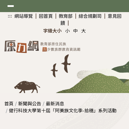
選
:::
上
網站導覽
|
回首頁
|
教育部
|
綜合規劃司
|
意見回
單
方
饋
|
快
新聞與公告
字級大小
小
中
大
速
導
最新消息
覽
考試與招生
網站介紹
原住民專班
資訊與分享
大學入學升學網
原資中心增能研習
首頁
新聞與公告
最新消息
技專校院招生策略委員會
助學與獎勵
健行科技大學第十屆「阿美族文化季-拾穗」系列活動
教育部MATA獎得獎作品
Mataisah•原住民原夢計畫
國家考試