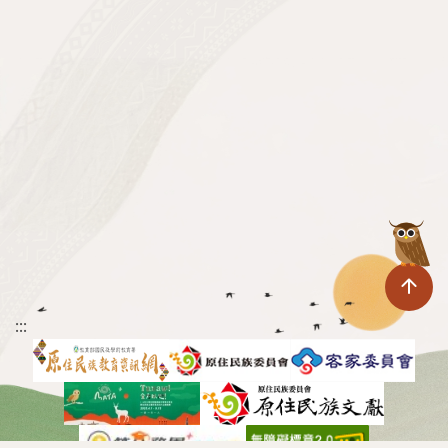
回
:::
到
頁
面
上
方