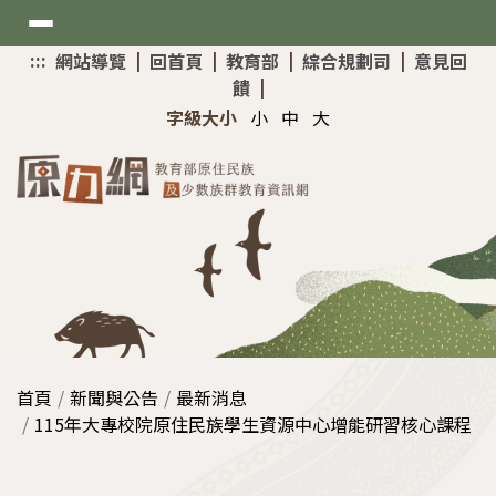
選
:::
上
網站導覽
|
回首頁
|
教育部
|
綜合規劃司
|
意見回
單
方
饋
|
快
新聞與公告
字級大小
小
中
大
速
導
最新消息
覽
考試與招生
網站介紹
原住民專班
資訊與分享
大學入學升學網
原資中心增能研習
首頁
新聞與公告
最新消息
技專校院招生策略委員會
助學與獎勵
115年大專校院原住民族學生資源中心增能研習核心課程
教育部MATA獎得獎作品
Mataisah•原住民原夢計畫
國家考試