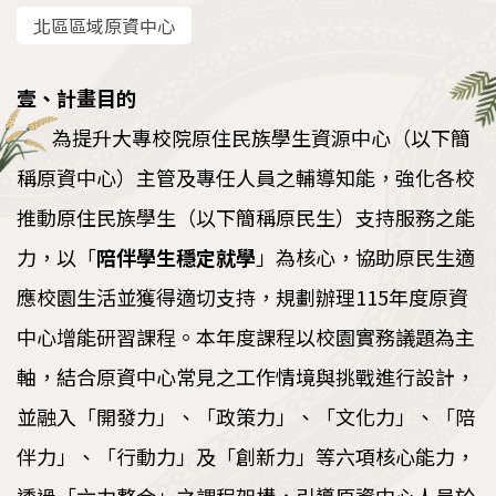
執行成果
北區區域原資中心
教育部獎勵績優大專校院原住民族學生資源中心
計畫
壹、計畫目的
為提升大專校院原住民族學生資源中心（以下簡
稱原資中心）主管及專任人員之輔導知能，強化各校
推動原住民族學生（以下簡稱原民生）支持服務之能
力，以「
陪伴學生穩定就學
」為核心，協助原民生適
應校園生活並獲得適切支持，規劃辦理115年度原資
中心增能研習課程。本年度課程以校園實務議題為主
軸，結合原資中心常見之工作情境與挑戰進行設計，
並融入「開發力」、「政策力」、「文化力」、「陪
伴力」、「行動力」及「創新力」等六項核心能力，
透過「六力整合」之課程架構，引導原資中心人員於