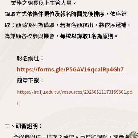
業務之組長以上主管人員。
錄取方式
依條件順位及報名時間先後排序
，依序錄
取；額滿後列為備取，若有名額釋出，將依序遞補。
為兼顧各校參與機會，
每校以錄取
1
名為原則
。
報名網址：
https://forms.gle/P5GAV16qcaiRp4Gh7
簡章下載：
https://irc.fju.edu.tw/resources/20260511173159601.pd
f
三、
研習證明：
全程參與任一場次之承辦人員增能課程，或參與