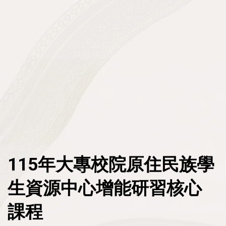
原資中心申請專區
人才與就業
教育部圓夢助學網
原民會人力資源網
區域原住民族學生資源中心
原民會大專校院獎助學金
政策與計畫
政府機關就業資訊
原住民學生休退學輔導參考機制
推動概況
原住民族專門人才獎勵金申請平臺
民間機構就業資訊
資源分享
法規
青年百億海外圓夢基金計畫
其他資訊
原民會重要出版品
政策
原住民族歷史事件教學資源
:::
115年大專校院原住民族學
計畫
生資源中心增能研習核心
原住民族與多元文化教育案例教學實例
統計資料
課程
原住民族政治受難者口述歷史繪本