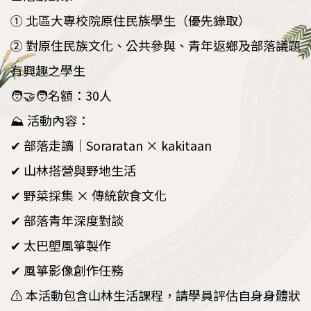
① 北區大專校院原住民族學生（優先錄取）
② 對原住民族文化、公共參與、青年返鄉及部落議題
有興趣之學生
🧑‍🤝‍🧑名額：30人
⛰️ 活動內容：
✔ 部落走讀｜Soraratan × kakitaan
✔ 山林搭營與野地生活
✔ 野菜採集 × 傳統飲食文化
✔ 部落青年深度對談
✔ 太巴塱風箏製作
✔ 風箏影像創作任務
⚠️ 本活動包含山林生活課程，請學員評估自身身體狀