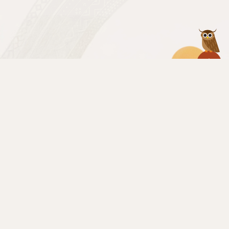
回
:::
到
頁
面
上
方
教育部原住民族及少數族群教育資訊網（教育部原力網）
地址：臺北市中山南路五號 電話：（02）7736-6754
如有活動張貼需求 請來信至 irc2217@fjcuirc.com