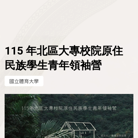
原資中心申請專區
人才與就業
教育部圓夢助學網
原民會人力資源網
區域原住民族學生資源中心
原民會大專校院獎助學金
政策與計畫
政府機關就業資訊
原住民學生休退學輔導參考機制
推動概況
:::
115 年北區大專校院原住
原住民族專門人才獎勵金申請平臺
民間機構就業資訊
資源分享
民族學生青年領袖營
法規
青年百億海外圓夢基金計畫
其他資訊
原民會重要出版品
國立體育大學
政策
原住民族歷史事件教學資源
計畫
原住民族與多元文化教育案例教學實例
統計資料
原住民族政治受難者口述歷史繪本