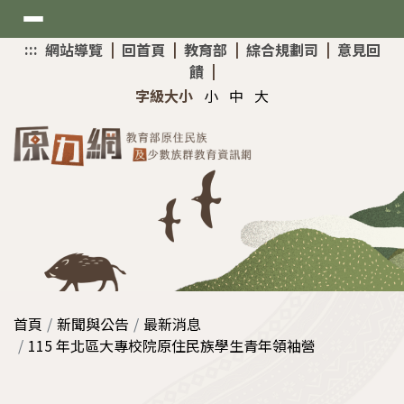
選
:::
上
網站導覽
|
回首頁
|
教育部
|
綜合規劃司
|
意見回
單
方
饋
|
快
新聞與公告
字級大小
小
中
大
速
導
最新消息
覽
考試與招生
網站介紹
原住民專班
資訊與分享
大學入學升學網
原資中心增能研習
首頁
新聞與公告
最新消息
技專校院招生策略委員會
助學與獎勵
115 年北區大專校院原住民族學生青年領袖營
教育部MATA獎得獎作品
Mataisah•原住民原夢計畫
國家考試